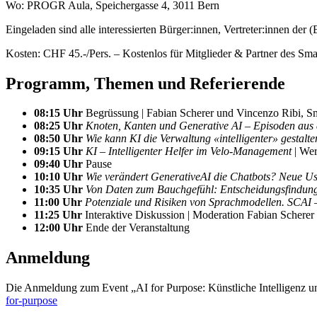
Wo: PROGR Aula, Speichergasse 4, 3011 Bern
Eingeladen sind alle interessierten Bürger:innen, Vertreter:innen 
Kosten: CHF 45.-/Pers. – Kostenlos für Mitglieder & Partner des Sma
Programm, Themen und Referierende
08:15 Uhr
Begrüssung | Fabian Scherer und Vincenzo Ribi, Sm
08:25 Uhr
Knoten, Kanten und Generative AI – Episoden aus d
08:50 Uhr
Wie kann KI die Verwaltung «intelligenter» gestalt
09:15 Uhr
KI – Intelligenter Helfer im Velo-Management
| We
09:40 Uhr
Pause
10:10 Uhr
Wie verändert GenerativeAI die Chatbots?
Neue Us
10:35 Uhr
Von Daten zum Bauchgefühl: Entscheidungsfindun
11:00 Uhr
Potenziale und Risiken von Sprachmodellen. SCAI –
11:25 Uhr
Interaktive Diskussion | Moderation Fabian Scherer
12:00 Uhr
Ende der Veranstaltung
Anmeldung
Die Anmeldung zum Event „AI for Purpose: Künstliche Intelligenz und
for-purpose