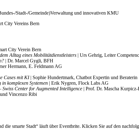
der (Bundes-/Stadt-/Gemeinde)Verwaltung und innovativen KMU
rt City Vereins Bern
art City Verein Bern
em Alltag eines Mobilitätdienstleisters
| Urs Gehrig, Leiter Competen
en?
| Dr. Marcel Gygli, BFH
rner Hermann, E. Feldmann AG
e Cases mit KI
| Sophie Hundertmark, Chatbot Expertin und Beraterin
g in komplexen Systemen
| Erik Nygren, Flock Labs AG
 Swiss Center for Augmented Intelligence
| Prof. Dr. Mascha Kurpicz
 und Vincenzo Ribi
 die smarte Stadt“ läuft über Eventbrite. Klicken Sie auf den nachfolg