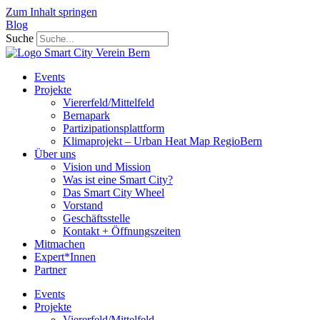
Zum Inhalt springen
Blog
Suche
Events
Projekte
Viererfeld/Mittelfeld
Bernapark
Partizipationsplattform
Klimaprojekt – Urban Heat Map RegioBern
Über uns
Vision und Mission
Was ist eine Smart City?
Das Smart City Wheel
Vorstand
Geschäftsstelle
Kontakt + Öffnungszeiten
Mitmachen
Expert*Innen
Partner
Events
Projekte
Viererfeld/Mittelfeld