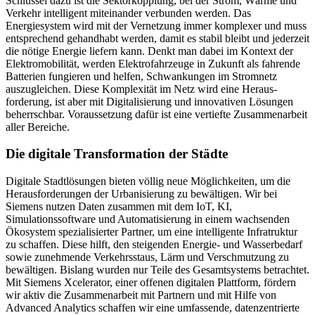
Schlüssel dazu ist die Sektorkopplung, bei der Strom, Wärme und
Verkehr intelligent miteinander verbunden werden. Das
Energiesystem wird mit der Vernetzung immer komplexer und muss
entsprechend gehandhabt werden, damit es stabil bleibt und jederzeit
die nötige Energie liefern kann. Denkt man dabei im Kontext der
Elektromobilität, werden Elektrofahrzeuge in Zukunft als fahrende
Batterien fungieren und helfen, Schwankungen im Stromnetz
auszugleichen. Diese Komplexität im Netz wird eine Heraus­
forderung, ist aber mit Digitalisierung und innovativen Lösungen
beherrschbar. Voraussetzung dafür ist eine vertiefte Zusammenarbeit
aller Bereiche.
Die digitale Transformation der Städte
Digitale Stadtlösungen bieten völlig neue Möglichkeiten, um die
Herausforderungen der Urbanisierung zu bewältigen. Wir bei
Siemens nutzen Daten zusammen mit dem IoT, KI,
Simulationssoftware und Automatisierung in einem wachsenden
Ökosystem spezialisierter Partner, um eine intelligente Infratruktur
zu schaffen. Diese hilft, den steigenden Energie- und Wasserbedarf
sowie zunehmende Verkehrsstaus, Lärm und Verschmutzung zu
bewältigen. Bislang wurden nur Teile des Gesamtsystems betrachtet.
Mit Siemens Xcelerator, einer offenen digitalen Plattform, fördern
wir aktiv die Zusammenarbeit mit Partnern und mit Hilfe von
Advanced Analytics schaffen wir eine umfassende, datenzentrierte