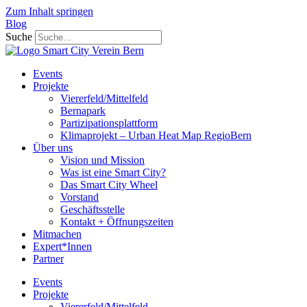
Zum Inhalt springen
Blog
Suche
Events
Projekte
Viererfeld/Mittelfeld
Bernapark
Partizipationsplattform
Klimaprojekt – Urban Heat Map RegioBern
Über uns
Vision und Mission
Was ist eine Smart City?
Das Smart City Wheel
Vorstand
Geschäftsstelle
Kontakt + Öffnungszeiten
Mitmachen
Expert*Innen
Partner
Events
Projekte
Viererfeld/Mittelfeld